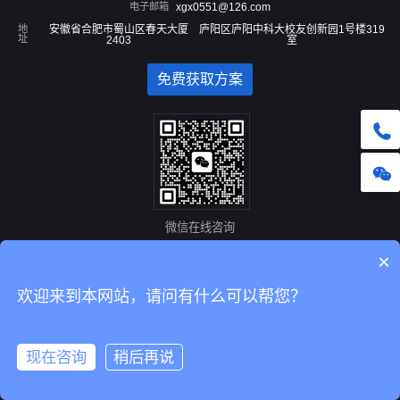
电子邮箱
xgx0551@126.com
地
安徽省合肥市蜀山区春天大厦
庐阳区庐阳中科大校友创新园1号楼319
址
2403
室
免费获取方案
微信在线咨询
×
Copyright © 安徽新干线网络科技有限公司 版权所有 安徽省互联网协会会员单位
合肥
欢迎来到本网站，请问有什么可以帮您？
网络公司
、
安徽网络公司
网站备案/许可证号：
皖B2-20100094-3
、
皖公网安备34010402700132号
《中华
人民共和国增值电信业务经营许可证》 常年法律顾问：孔律师
芜湖工贸技工学校
现在咨询
稍后再说
皖公网安备 34010402700132号