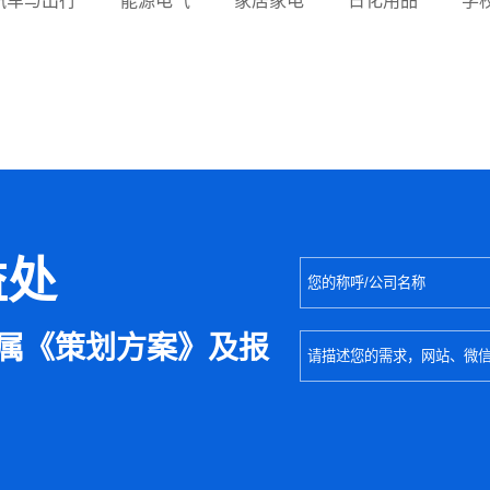
汽车与出行
能源电气
家居家电
日化用品
学
益处
属《策划方案》及报