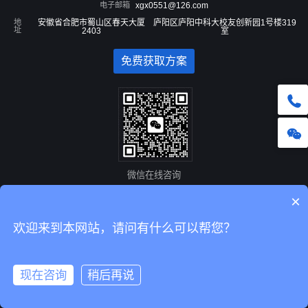
电子邮箱
xgx0551@126.com
地
安徽省合肥市蜀山区春天大厦
庐阳区庐阳中科大校友创新园1号楼319
址
2403
室
免费获取方案
微信在线咨询
×
Copyright © 安徽新干线网络科技有限公司 版权所有 安徽省互联网协会会员单位
合肥
欢迎来到本网站，请问有什么可以帮您？
网络公司
、
安徽网络公司
网站备案/许可证号：
皖B2-20100094-3
、
皖公网安备34010402700132号
《中华
人民共和国增值电信业务经营许可证》 常年法律顾问：孔律师
芜湖工贸技工学校
现在咨询
稍后再说
皖公网安备 34010402700132号