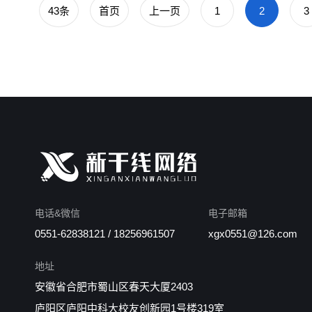
43条
首页
上一页
1
2
3
电话&微信
电子邮箱
0551-62838121 / 18256961507
xgx0551@126.com
地址
安徽省合肥市蜀山区春天大厦2403
庐阳区庐阳中科大校友创新园1号楼319室